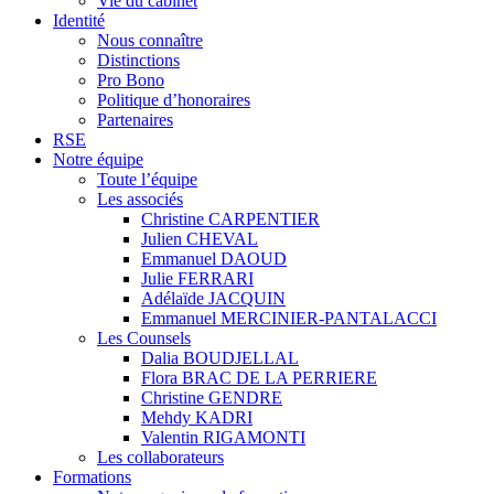
Vie du cabinet
Identité
Nous connaître
Distinctions
Pro Bono
Politique d’honoraires
Partenaires
RSE
Notre équipe
Toute l’équipe
Les associés
Christine CARPENTIER
Julien CHEVAL
Emmanuel DAOUD
Julie FERRARI
Adélaïde JACQUIN
Emmanuel MERCINIER-PANTALACCI
Les Counsels
Dalia BOUDJELLAL
Flora BRAC DE LA PERRIERE
Christine GENDRE
Mehdy KADRI
Valentin RIGAMONTI
Les collaborateurs
Formations