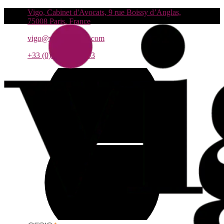
Vigo, Cabinet d'Avocats, 9 rue Boissy d’Anglas,
75008 Paris, France
vigo@vigo-avocats.com
+33 (0)1 55 27 93 93