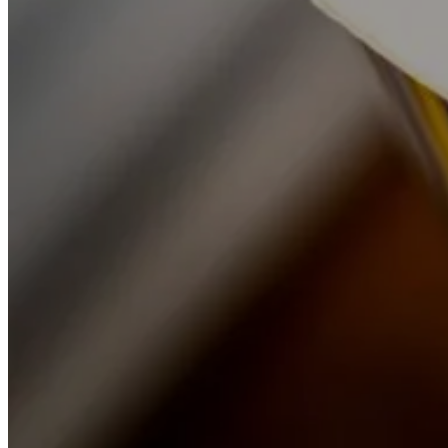
Catégories
Catégories
Toutes les actualités
Nos publications
Interventions
Vigo et la presse
Vie du cabinet
Suivez nos actualités
Votre adresse de messagerie fait l’objet d’un traitement destiné à vous envoyer notre lettre
d’actualités et est exclusivement utilisée par le cabinet Vigo avocats à cette fin. Pour exercer
vos droits d’accès, de rectification, d’effacement, de retrait de votre consentement, de
portabilité, de limitation au traitement de vos données personnelles, ou pour en savoir plus
sur le traitement de vos données personnelles par le cabinet Vigo avocats, vous pouvez vous