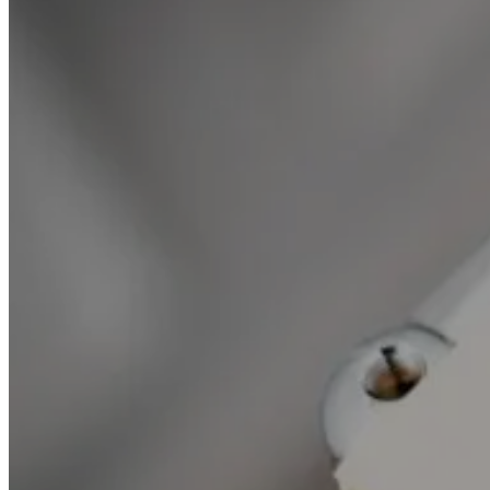
AJ Pénal : nullité de l’audition du
témoin assisté d’un avocat
EMMANUEL MERCINIER ET MEHDY KADRI
1 AOÛT 2024
Dans un article publié dans l’AJ PENAL de juillet-août 2024,
Emmanuel Mercinier et Mehdy Kadri du cabinet Vigo, offrent
une analyse approfondie sur la nullité
LIRE LA SUITE
Auteurs
Auteurs