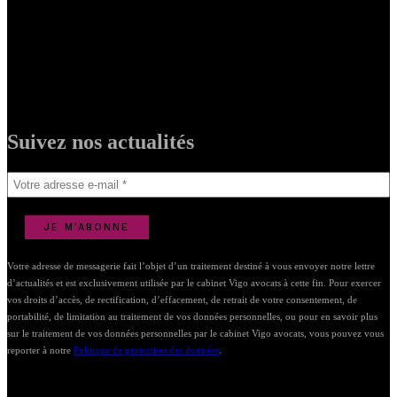
Suivez nos actualités
Votre adresse de messagerie fait l’objet d’un traitement destiné à vous envoyer notre lettre
d’actualités et est exclusivement utilisée par le cabinet Vigo avocats à cette fin. Pour exercer
vos droits d’accès, de rectification, d’effacement, de retrait de votre consentement, de
portabilité, de limitation au traitement de vos données personnelles, ou pour en savoir plus
sur le traitement de vos données personnelles par le cabinet Vigo avocats, vous pouvez vous
reporter à notre
Politique de protection des données
.