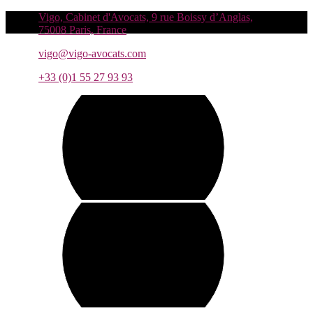
Vigo, Cabinet d'Avocats, 9 rue Boissy d’Anglas,
75008 Paris, France
vigo@vigo-avocats.com
+33 (0)1 55 27 93 93