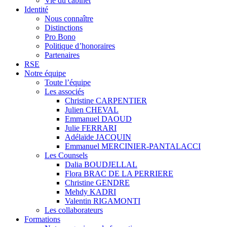
Vie du cabinet
Identité
Nous connaître
Distinctions
Pro Bono
Politique d’honoraires
Partenaires
RSE
Notre équipe
Toute l’équipe
Les associés
Christine CARPENTIER
Julien CHEVAL
Emmanuel DAOUD
Julie FERRARI
Adélaïde JACQUIN
Emmanuel MERCINIER-PANTALACCI
Les Counsels
Dalia BOUDJELLAL
Flora BRAC DE LA PERRIERE
Christine GENDRE
Mehdy KADRI
Valentin RIGAMONTI
Les collaborateurs
Formations