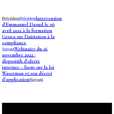
Intervention
Précédent
Précédent
d’Emmanuel Daoud le 06
avril 2022 à la formation
Gesica sur l’initiation à la
compliance
Webinaire du 16
Suivant
novembre 2022 :
dispositifs d’alerte
internes – focus sur la loi
Waserman et son décret
d’application
Suivant