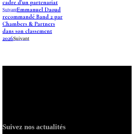
cadre d’un partenariat
Emmanuel Daoud
Suivant
recommandé Band 2 par
Chambers & Partners
dans son classement
2026
Suivant
Suivez nos actualités