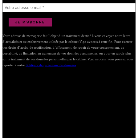
Votre adresse de messagerie fait l’objet d’un traitement destiné à vous envoyer notre lettre
d’actualités et est exclusivement utilisée par le cabinet Vigo avocats à cette fin. Pour exercer
vos droits d’accès, de rectification, d’effacement, de retrait de votre consentement, de
portabilité, de limitation au traitement de vos données personnelles, ou pour en savoir plus
sur le traitement de vos données personnelles par le cabinet Vigo avocats, vous pouvez vous
reporter à notre
Politique de protection des données
.