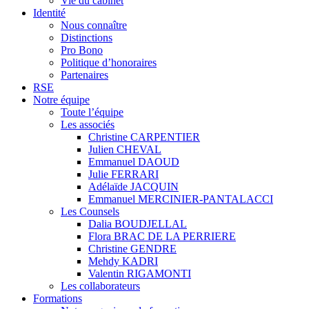
Vie du cabinet
Identité
Nous connaître
Distinctions
Pro Bono
Politique d’honoraires
Partenaires
RSE
Notre équipe
Toute l’équipe
Les associés
Christine CARPENTIER
Julien CHEVAL
Emmanuel DAOUD
Julie FERRARI
Adélaïde JACQUIN
Emmanuel MERCINIER-PANTALACCI
Les Counsels
Dalia BOUDJELLAL
Flora BRAC DE LA PERRIERE
Christine GENDRE
Mehdy KADRI
Valentin RIGAMONTI
Les collaborateurs
Formations