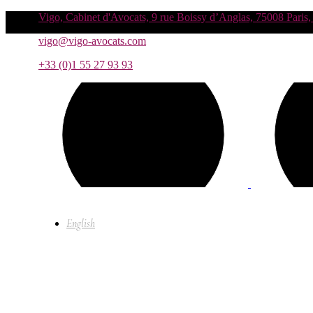
Vigo, Cabinet d'Avocats, 9 rue Boissy d’Anglas, 75008 Paris,
vigo@vigo-avocats.com
+33 (0)1 55 27 93 93
English