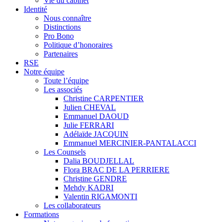
Vie du cabinet
Identité
Nous connaître
Distinctions
Pro Bono
Politique d’honoraires
Partenaires
RSE
Notre équipe
Toute l’équipe
Les associés
Christine CARPENTIER
Julien CHEVAL
Emmanuel DAOUD
Julie FERRARI
Adélaïde JACQUIN
Emmanuel MERCINIER-PANTALACCI
Les Counsels
Dalia BOUDJELLAL
Flora BRAC DE LA PERRIERE
Christine GENDRE
Mehdy KADRI
Valentin RIGAMONTI
Les collaborateurs
Formations