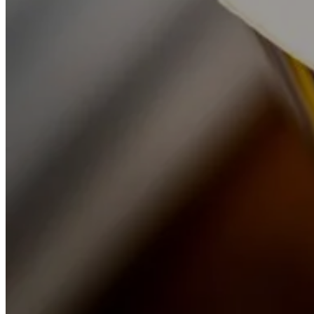
ADMIN_VIGO
26 MARS 2015
Veuillez télécharger le PDF pour lire l’interview:
LIRE LA SUITE
Auteurs
Auteurs
Catégories
Catégories
Toutes les actualités
Nos publications