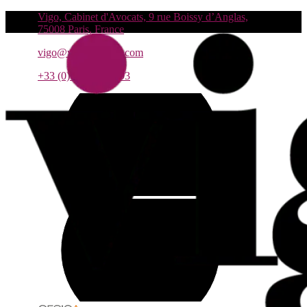
Vigo, Cabinet d'Avocats, 9 rue Boissy d’Anglas,
75008 Paris, France
vigo@vigo-avocats.com
+33 (0)1 55 27 93 93