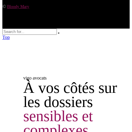
©
Bloody Mary
Top
vigo avocats
À vos côtés sur
les dossiers
sensibles
et
complexes