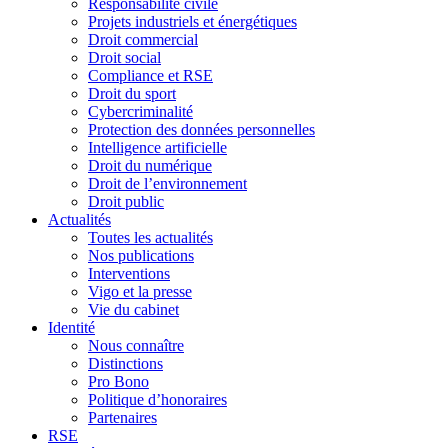
Responsabilité civile
Projets industriels et énergétiques
Droit commercial
Droit social
Compliance et RSE
Droit du sport
Cybercriminalité
Protection des données personnelles
Intelligence artificielle
Droit du numérique
Droit de l’environnement
Droit public
Actualités
Toutes les actualités
Nos publications
Interventions
Vigo et la presse
Vie du cabinet
Identité
Nous connaître
Distinctions
Pro Bono
Politique d’honoraires
Partenaires
RSE