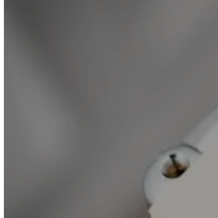
Préjudice écologique : quelle
responsabilité pour les entreprises
?
CHRISTINE GENDRE
10 JANVIER 2017
Le préjudice écologique a récemment fait son entrée aux
articles 1246 à 1252 du code civil dans sa nouvelle version en
vigueur au 1er octobre
LIRE LA SUITE
Entreprise & Carrière: Interview
d’Emmanuel Daoud et de Cindy
Josseran sur la responsabilité
civile des société