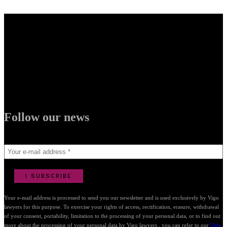
Follow our news
Your e-mail address is processed to send you our newsletter and is used exclusively by Vigo
lawyers for this purpose. To exercise your rights of access, rectification, erasure, withdrawal
of your consent, portability, limitation to the processing of your personal data, or to find out
more about the processing of your personal data by Vigo lawyers , you can refer to our
Data