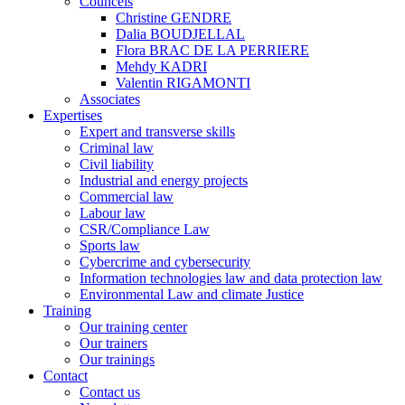
Councels
Christine GENDRE
Dalia BOUDJELLAL
Flora BRAC DE LA PERRIERE
Mehdy KADRI
Valentin RIGAMONTI
Associates
Expertises
Expert and transverse skills
Criminal law
Civil liability
Industrial and energy projects
Commercial law
Labour law
CSR/Compliance Law
Sports law
Cybercrime and cybersecurity
Information technologies law and data protection law
Environmental Law and climate Justice
Training
Our training center
Our trainers
Our trainings
Contact
Contact us