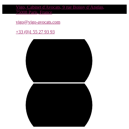
Vigo, Cabinet d'Avocats, 9 rue Boissy d’Anglas,
75008 Paris, France
vigo@vigo-avocats.com
+33 (0)1 55 27 93 93