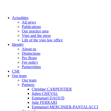
Actualities
All news
Publications
Our practice area
Vigo and the press
Life of the vigo law office
Identity
About us
Distinctions
Pro Bono
Fee policy
Partnerships
CSR
Our team
Our team
Partners
Christine CARPENTIER
Julien CHEVAL
Emmanuel DAOUD
Julie FERRARI
Emmanuel MERCINIER-PANTALACCI