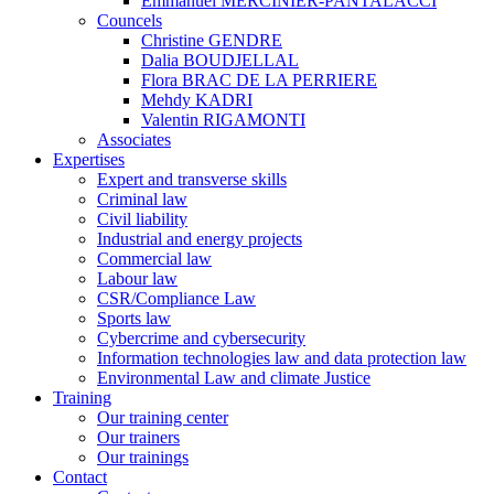
Emmanuel MERCINIER-PANTALACCI
Councels
Christine GENDRE
Dalia BOUDJELLAL
Flora BRAC DE LA PERRIERE
Mehdy KADRI
Valentin RIGAMONTI
Associates
Expertises
Expert and transverse skills
Criminal law
Civil liability
Industrial and energy projects
Commercial law
Labour law
CSR/Compliance Law
Sports law
Cybercrime and cybersecurity
Information technologies law and data protection law
Environmental Law and climate Justice
Training
Our training center
Our trainers
Our trainings
Contact