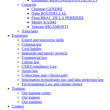
Emmanuel MERCINIER-PANTALACCI
Councels
Christine GENDRE
Dalia BOUDJELLAL
Flora BRAC DE LA PERRIERE
Mehdy KADRI
Valentin RIGAMONTI
Associates
Expertises
Expert and transverse skills
Criminal law
Civil liability
Industrial and energy projects
Commercial law
Labour law
CSR/Compliance Law
Sports law
Cybercrime and cybersecurity
Information technologies law and data protection law
Environmental Law and climate Justice
Training
Our training center
Our trainers
Our trainings
Contact