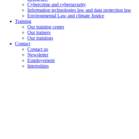
Cybercrime and cybersecurity
Information technologies law and data protection law
Environmental Law and climate Justice
Training
Our training center
Our trainers
Our trainings
Contact
Contact us
Newsletter
Employement
Internships