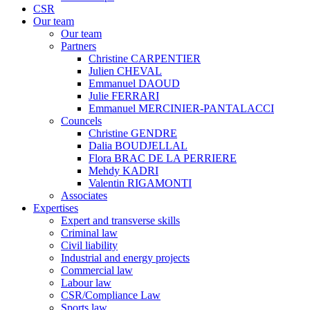
CSR
Our team
Our team
Partners
Christine CARPENTIER
Julien CHEVAL
Emmanuel DAOUD
Julie FERRARI
Emmanuel MERCINIER-PANTALACCI
Councels
Christine GENDRE
Dalia BOUDJELLAL
Flora BRAC DE LA PERRIERE
Mehdy KADRI
Valentin RIGAMONTI
Associates
Expertises
Expert and transverse skills
Criminal law
Civil liability
Industrial and energy projects
Commercial law
Labour law
CSR/Compliance Law
Sports law