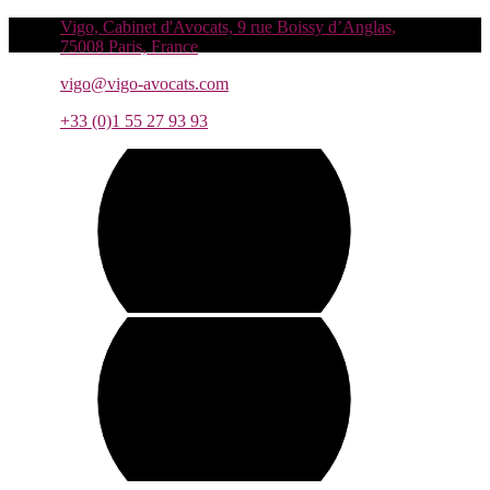
Vigo, Cabinet d'Avocats, 9 rue Boissy d’Anglas,
75008 Paris, France
vigo@vigo-avocats.com
+33 (0)1 55 27 93 93