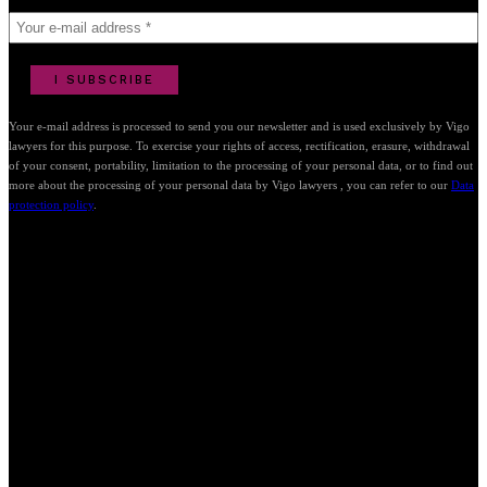
Your e-mail address is processed to send you our newsletter and is used exclusively by Vigo
lawyers for this purpose. To exercise your rights of access, rectification, erasure, withdrawal
of your consent, portability, limitation to the processing of your personal data, or to find out
more about the processing of your personal data by Vigo lawyers , you can refer to our
Data
protection policy
.