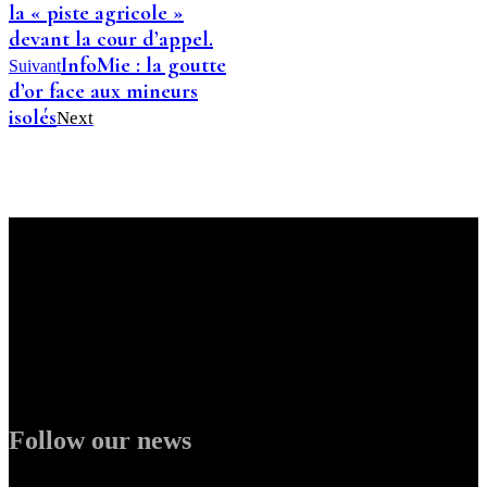
la « piste agricole »
devant la cour d’appel.
InfoMie : la goutte
Suivant
d’or face aux mineurs
isolés
Next
Follow our news