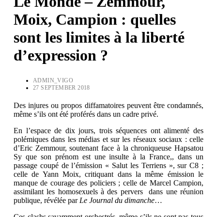
Le Monde – Zemmour,
Moix, Campion : quelles
sont les limites à la liberté
d’expression ?
ADMIN_VIGO
27 SEPTEMBER 2018
Des injures ou propos diffamatoires peuvent être condamnés,
même s’ils ont été proférés dans un cadre privé.
En l’espace de dix jours, trois séquences ont alimenté des
polémiques dans les médias et sur les réseaux sociaux : celle
d’Eric Zemmour, soutenant face à la chroniqueuse Hapsatou
Sy que son prénom est une insulte à la France,, dans un
passage coupé de l’émission « Salut les Terriens », sur C8 ;
celle de Yann Moix, critiquant dans la même émission le
manque de courage des policiers ; celle de Marcel Campion,
assimilant les homosexuels à des pervers dans une réunion
publique, révélée par
Le Journal du dimanche
…
Ces clashs savamment orchestrés, même s’ils ne sont pas tous