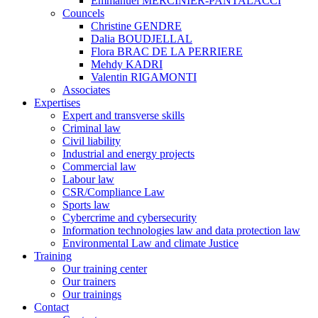
Emmanuel MERCINIER-PANTALACCI
Councels
Christine GENDRE
Dalia BOUDJELLAL
Flora BRAC DE LA PERRIERE
Mehdy KADRI
Valentin RIGAMONTI
Associates
Expertises
Expert and transverse skills
Criminal law
Civil liability
Industrial and energy projects
Commercial law
Labour law
CSR/Compliance Law
Sports law
Cybercrime and cybersecurity
Information technologies law and data protection law
Environmental Law and climate Justice
Training
Our training center
Our trainers
Our trainings
Contact