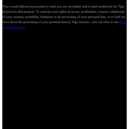
Your e-mail address is processed to send you our newsletter and is used exclusively by Vigo
lawyers for this purpose. To exercise your rights of access, rectification, erasure, withdrawal
of your consent, portability, limitation to the processing of your personal data, or to find out
more about the processing of your personal data by Vigo lawyers , you can refer to our
Data
protection policy
.