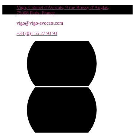
Vigo, Cabinet d'Avocats, 9 rue Boissy d’Anglas,
75008 Paris, France
vigo@vigo-avocats.com
+33 (0)1 55 27 93 93