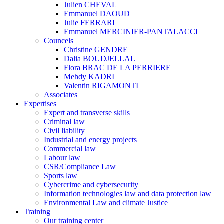
Julien CHEVAL
Emmanuel DAOUD
Julie FERRARI
Emmanuel MERCINIER-PANTALACCI
Councels
Christine GENDRE
Dalia BOUDJELLAL
Flora BRAC DE LA PERRIERE
Mehdy KADRI
Valentin RIGAMONTI
Associates
Expertises
Expert and transverse skills
Criminal law
Civil liability
Industrial and energy projects
Commercial law
Labour law
CSR/Compliance Law
Sports law
Cybercrime and cybersecurity
Information technologies law and data protection law
Environmental Law and climate Justice
Training
Our training center