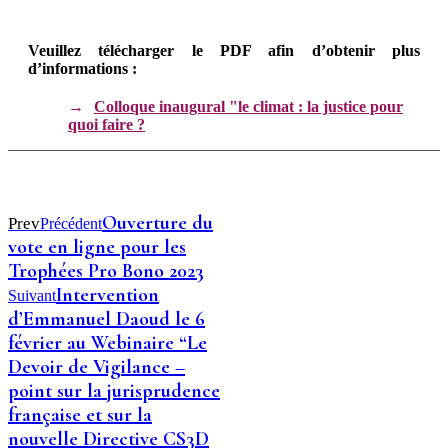
Veuillez télécharger le PDF afin d’obtenir plus
d’informations :
Colloque inaugural "le climat : la justice pour
quoi faire ?
Ouverture du
Prev
Précédent
vote en ligne pour les
Trophées Pro Bono 2023
Intervention
Suivant
d’Emmanuel Daoud le 6
février au Webinaire “Le
Devoir de Vigilance –
point sur la jurisprudence
française et sur la
nouvelle Directive CS3D