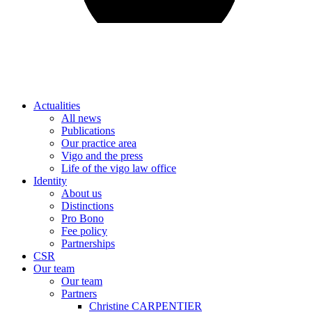
Actualities
All news
Publications
Our practice area
Vigo and the press
Life of the vigo law office
Identity
About us
Distinctions
Pro Bono
Fee policy
Partnerships
CSR
Our team
Our team
Partners
Christine CARPENTIER