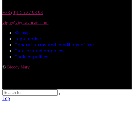
+33 (0)1 55 27 93 93
vigo@vigo-avocats.com
Sitemap
Legal notice
General terms and conditions of use
Data protection policy
Cookies politics
©
Bloody Mary
Top